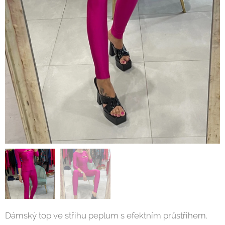
Dámský top ve střihu peplum s efektním průstřihem.