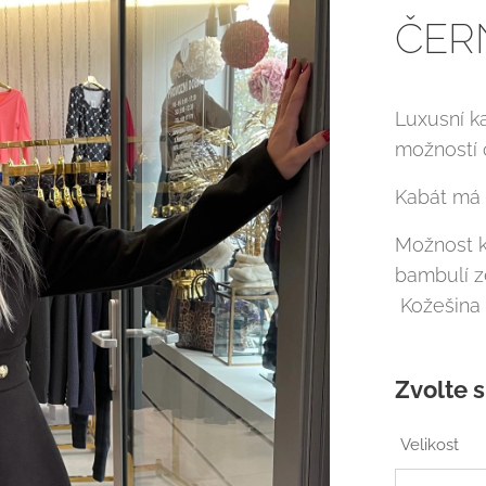
ČER
Luxusní ka
možností o
Kabát má
Možnost k
bambulí z
Kožešina 
Zvolte s
Velikost