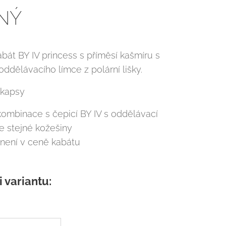
NÝ
bát BY IV princess s příměsí kašmíru s
ddělávacího límce z polární lišky.
 kapsy
ombinace s čepicí BY IV s oddělávací
e stejné kožešiny
není v ceně kabátu
i variantu: