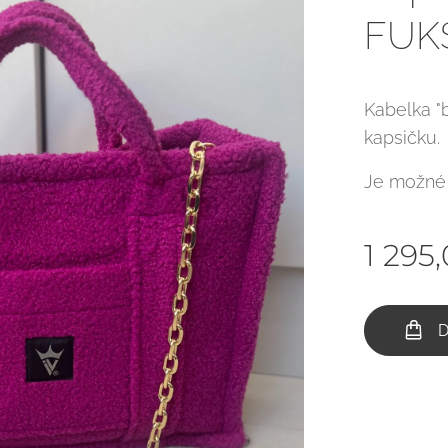
FUK
Kabelka "
kapsičku.
Je možné p
1 295
D