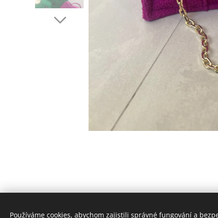
Používáme cookies, abychom zajistili správné fungování a bezp