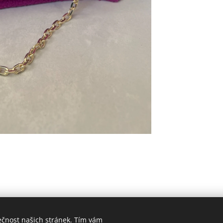
ečnost našich stránek. Tím vám
BY IV COLLECTION, Všechna práva vyhrazena 2023