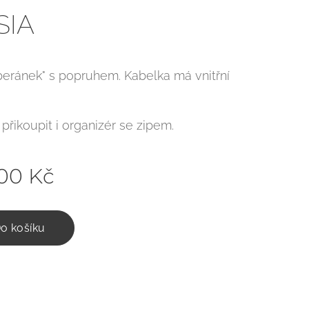
SIA
beránek" s popruhem. Kabelka má vnitřní
řikoupit i organizér se zipem.
,00
Kč
o košíku