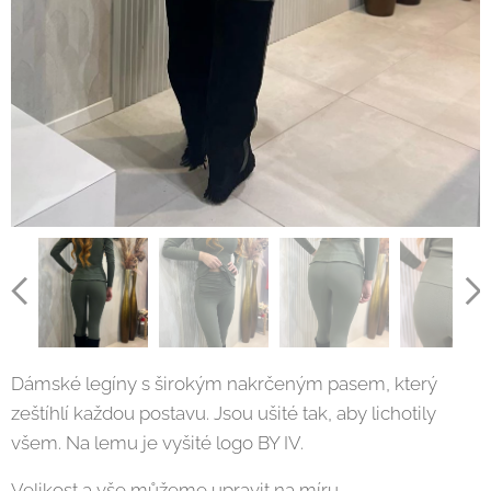
Dámské legíny s širokým nakrčeným pasem, který
zeštíhlí každou postavu. Jsou ušité tak, aby lichotily
všem. Na lemu je vyšité logo BY IV.
Velikost a vše můžeme upravit na míru.