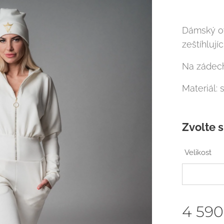
Dámský ov
zeštíhlujíc
Na zádech 
Materiál: 
Zvolte s
Velikost
4 590