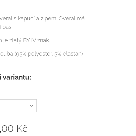
eral s kapucí a zipem. Overal má
í pas.
je zlatý BY IV znak.
scuba (95% polyester, 5% elastan)
i variantu:
,00
Kč