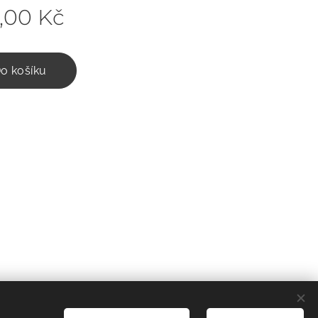
,00
Kč
o košíku