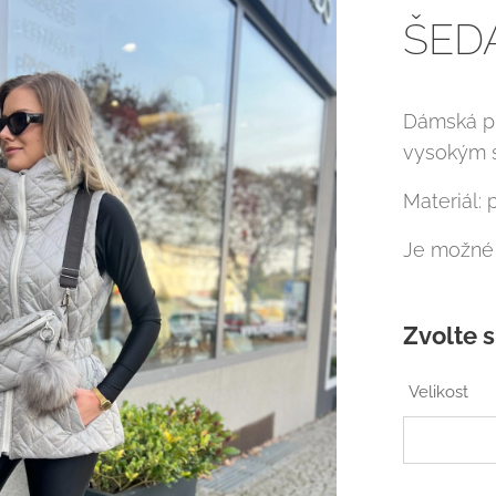
ŠED
Dámská pr
vysokým s
Materiál:
Je možné 
Zvolte s
Velikost