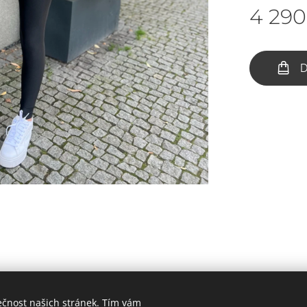
4 290
D
ečnost našich stránek. Tím vám
BY IV COLLECTION, Všechna práva vyhrazena 2023