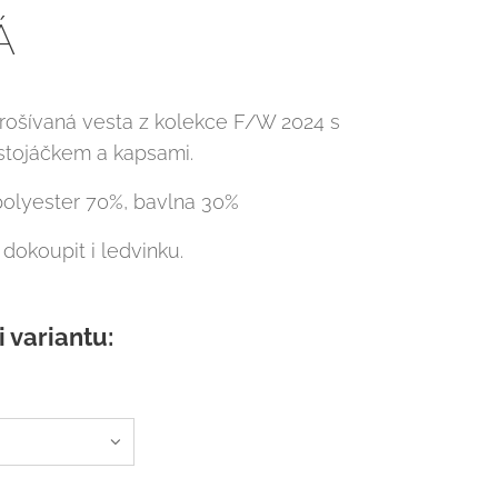
Á
ošívaná vesta z kolekce F/W 2024 s
tojáčkem a kapsami.
 polyester 70%, bavlna 30%
dokoupit i ledvinku.
i variantu: