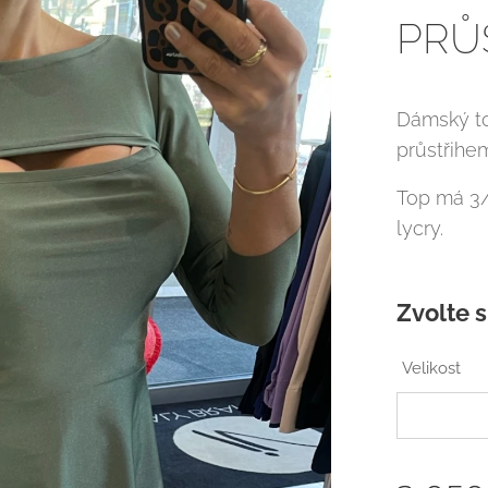
PRŮ
Dámský to
průstřihe
Top má 3/
lycry.
Zvolte s
Velikost