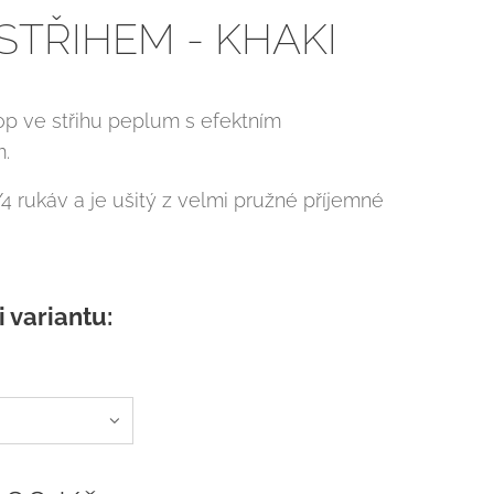
STŘIHEM - KHAKI
p ve střihu peplum s efektním
m.
4 rukáv a je ušitý z velmi pružné příjemné
i variantu: