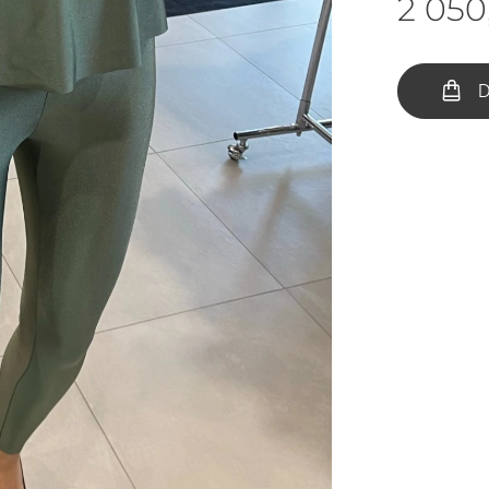
2 050
D