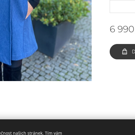
6 990
D
ečnost našich stránek. Tím vám
BY IV COLLECTION, Všechna práva vyhrazena 2023