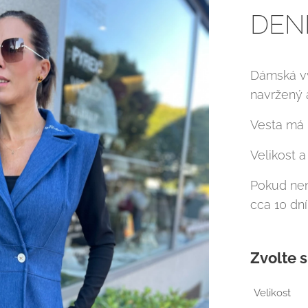
DEN
Dámská vy
navržený a
Vesta má k
Velikost 
Pokud nen
cca 10 dní
Zvolte s
Velikost