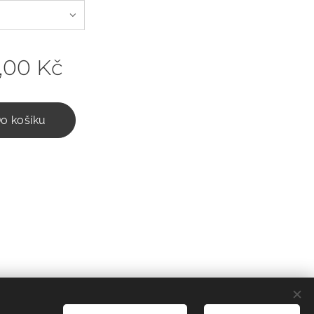
,00
Kč
o košíku