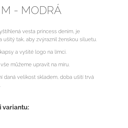
IM - MODRÁ
štíhlená vesta princess denim, je
 ušitý tak, aby zvýraznil ženskou siluetu.
apsy a vyšité logo na límci.
a vše můžeme upravit na míru.
í daná velikost skladem, doba ušití trvá
.
i variantu: